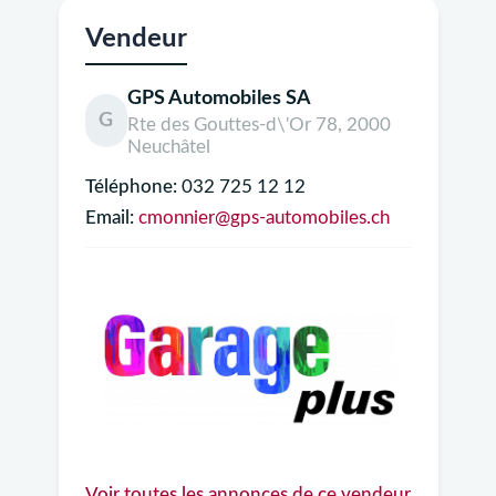
Vendeur
GPS Automobiles SA
G
Rte des Gouttes-d\'Or 78, 2000
Neuchâtel
Téléphone:
032 725 12 12
Email:
cmonnier@gps-automobiles.ch
Voir toutes les annonces de ce vendeur