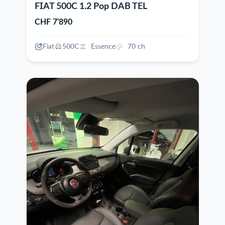
FIAT 500C 1.2 Pop DAB TEL
CHF 7'890
Fiat
500C
Essence
70 ch