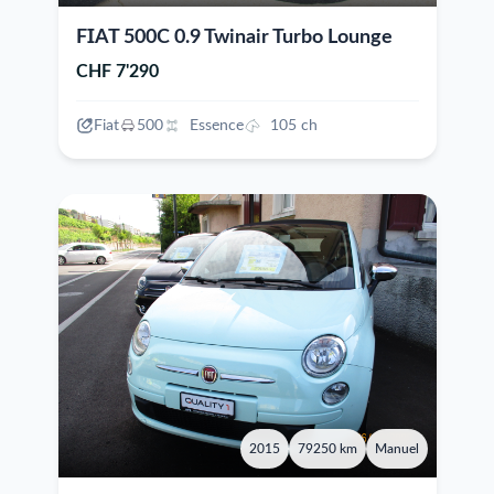
FIAT 500C 0.9 Twinair Turbo Lounge
CHF 7'290
Fiat
500
Essence
105 ch
2015
79250 km
Manuel