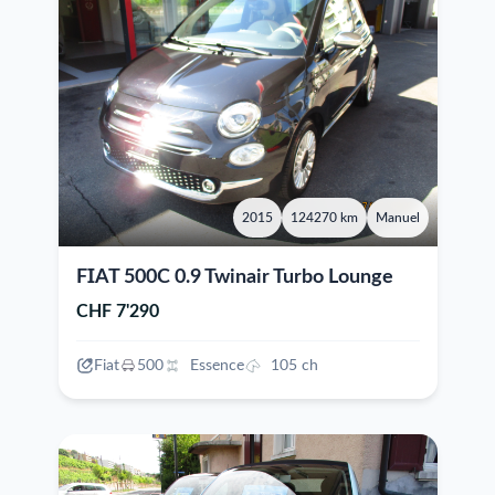
2015
124270 km
Manuel
FIAT 500C 0.9 Twinair Turbo Lounge
CHF 7'290
Fiat
500
Essence
105 ch