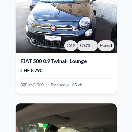
2019
87670 km
Manuel
FIAT 500 0.9 Twinair Lounge
CHF 8'790
Fiat
500
Essence
85 ch