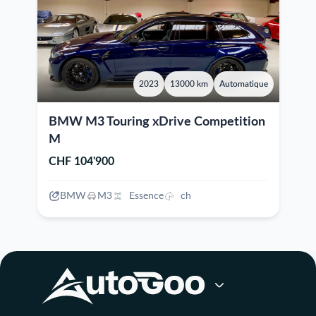
2023
13000 km
Automatique
BMW M3 Touring xDrive Competition
M
CHF 104'900
BMW
M3
Essence
ch