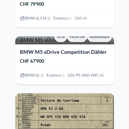
CHF 79'900
BMW
114
Essence
510 ch
2018
94000 km
Automatique
BMW M5 xDrive Competition Dähler
CHF 67'900
BMW
Essence
626 PS (460 kW) ch