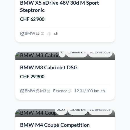
BMW X5 xDrive 48V 30d M Sport
Steptronic
CHF 62'900
BMW
ch
0
178000 km
Automatique
BMW M3 Cabriolet DSG
CHF 29'900
BMW
M3
Essence
12.3 l/100 km ch
2022
15750 km
Automatique
BMW M4 Coupé Competition