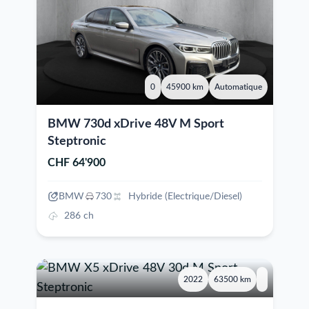
0
45900 km
Automatique
BMW 730d xDrive 48V M Sport
Steptronic
CHF 64'900
BMW
730
Hybride (Electrique/Diesel)
286 ch
2022
63500 km