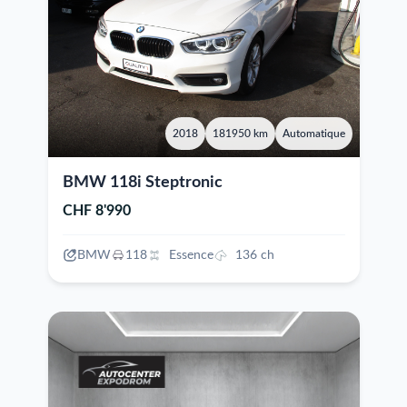
2018
181950 km
Automatique
BMW 118i Steptronic
CHF 8'990
BMW
118
Essence
136 ch