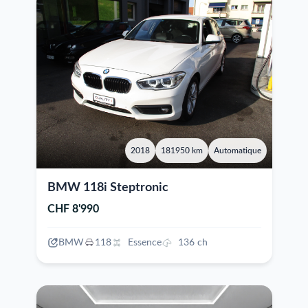
2018
181950 km
Automatique
BMW 118i Steptronic
CHF 8'990
BMW
118
Essence
136 ch