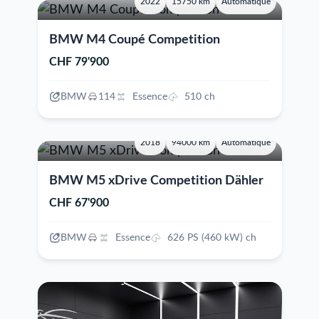
2022
15750 km
Automatique
BMW M4 Coupé Competition
CHF 79'900
BMW
114
Essence
510 ch
2018
94000 km
Automatique
BMW M5 xDrive Competition Dähler
CHF 67'900
BMW
Essence
626 PS (460 kW) ch