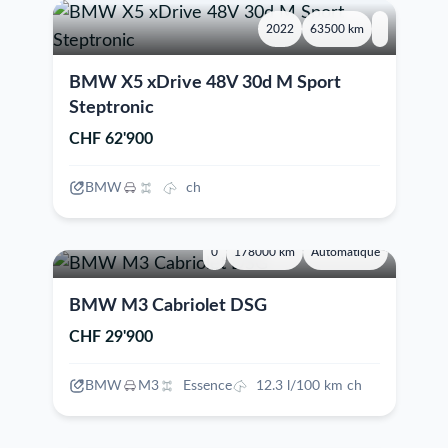
2022
63500 km
BMW X5 xDrive 48V 30d M Sport
Steptronic
CHF 62'900
BMW
ch
0
178000 km
Automatique
BMW M3 Cabriolet DSG
CHF 29'900
BMW
M3
Essence
12.3 l/100 km ch