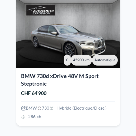
0
45900 km
Automatique
BMW 730d xDrive 48V M Sport
Steptronic
CHF 64'900
BMW
730
Hybride (Electrique/Diesel)
286 ch