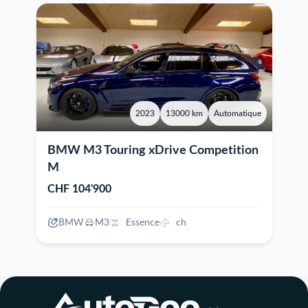
2023
13000 km
Automatique
BMW M3 Touring xDrive Competition
M
CHF 104'900
BMW
M3
Essence
ch