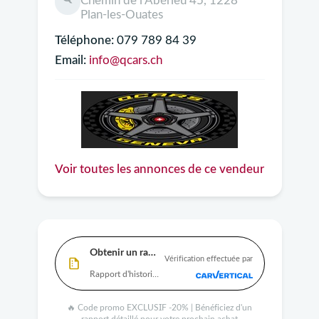
Chemin de l'Abérieu 45, 1228
Plan-les-Ouates
Téléphone:
079 789 84 39
Email:
info@qcars.ch
Voir toutes les annonces de ce vendeur
Obtenir un rapport
Vérification effectuée par
Rapport d'historique complet disponible
🔥 Code promo EXCLUSIF -20% | Bénéficiez d'un