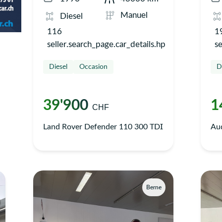
Manuel
Diesel
116
1
seller.search_page.car_details.hp
se
Diesel
Occasion
D
39'900
1
CHF
Land Rover Defender 110 300 TDI
Aud
Berne