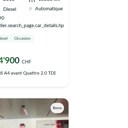
Automatique
Diesel
90
ller.search_page.car_details.hp
iesel
Occasion
4'900
CHF
i A4 avant Quattro 2.0 TDI
Berne