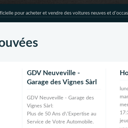
icielle pour acheter et vendre des voitures neuves et d’occas
rouvées
GDV Neuveville -
Ho
Garage des Vignes Sàrl
lun
mar
GDV Neuveville - Garage des
mer
Vignes Sàrl:
17:
Plus de 50 Ans d\'Expertise au
jeu
Service de Votre Automobile.