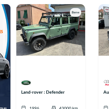
Berne
Land-rover : Defender
Au
1996
43000 km