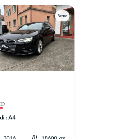
Berne
di : A4
2016
18600 km