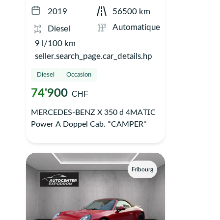
2019
56500 km
Automatique
Diesel
9 l/100 km
seller.search_page.car_details.hp
Diesel
Occasion
74'900
CHF
MERCEDES-BENZ X 350 d 4MATIC
Power A Doppel Cab. *CAMPER*
Fribourg