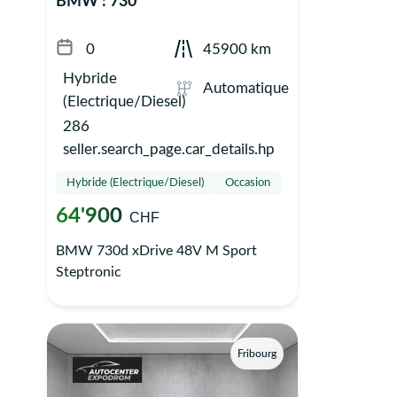
BMW : 730
0
45900 km
Hybride
Automatique
(Electrique/Diesel)
286
seller.search_page.car_details.hp
Hybride (Electrique/Diesel)
Occasion
64'900
CHF
BMW 730d xDrive 48V M Sport
Steptronic
Fribourg