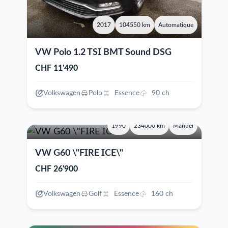
2017
104550 km
Automatique
VW Polo 1.2 TSI BMT Sound DSG
CHF 11'490
Volkswagen
Polo
Essence
90 ch
1990
234000 km
Manuel
VW G60 \"FIRE ICE\"
CHF 26'900
Volkswagen
Golf
Essence
160 ch