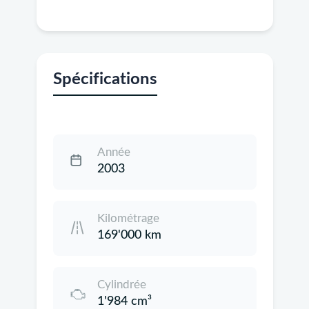
Spécifications
Année
2003
Kilométrage
169'000 km
Cylindrée
1'984 cm³