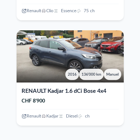
Renault
Clio
Essence
75 ch
2016
136'000 km
Manuel
RENAULT Kadjar 1.6 dCi Bose 4x4
CHF 8'900
Renault
Kadjar
Diesel
ch