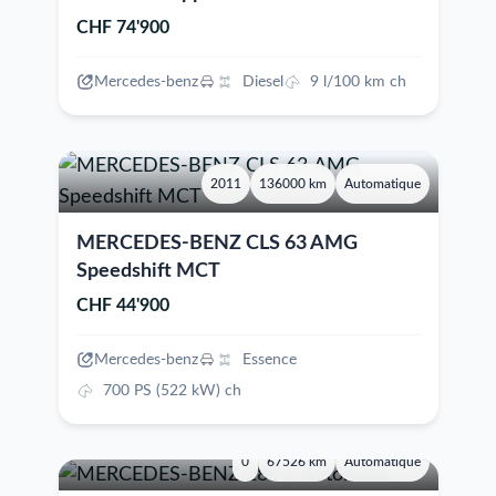
CHF 74'900
Mercedes-benz
Diesel
9 l/100 km ch
2011
136000 km
Automatique
MERCEDES-BENZ CLS 63 AMG
Speedshift MCT
CHF 44'900
Mercedes-benz
Essence
700 PS (522 kW) ch
0
67526 km
Automatique