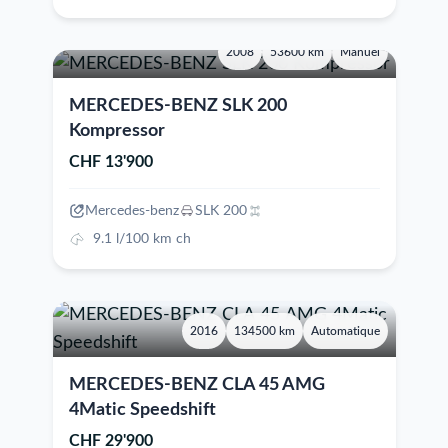
2008
53600 km
Manuel
MERCEDES-BENZ SLK 200
Kompressor
CHF 13'900
Mercedes-benz
SLK 200
9.1 l/100 km ch
2016
134500 km
Automatique
MERCEDES-BENZ CLA 45 AMG
4Matic Speedshift
CHF 29'900