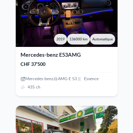
2019
136000 km
Automatique
Mercedes-benz E53AMG
CHF 37'500
Mercedes-benz
AMG E 53
Essence
435 ch