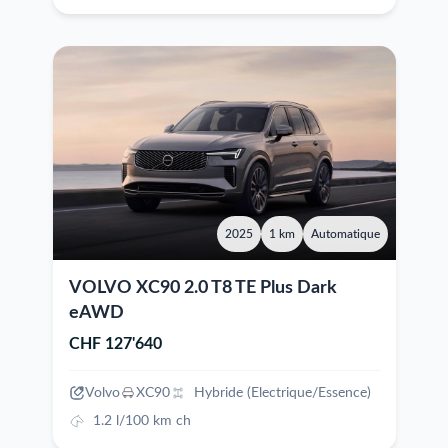
2025
1 km
Automatique
VOLVO XC90 2.0 T8 TE Plus Dark
eAWD
CHF 127'640
Volvo
XC90
Hybride (Electrique/Essence)
1.2 l/100 km ch