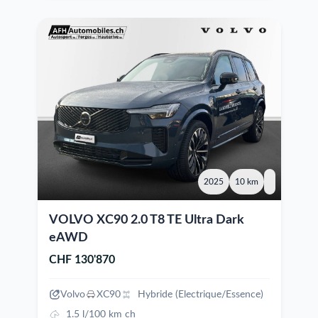
2025
10 km
VOLVO XC90 2.0 T8 TE Ultra Dark
eAWD
CHF 130'870
Volvo
XC90
Hybride (Electrique/Essence)
1.5 l/100 km ch