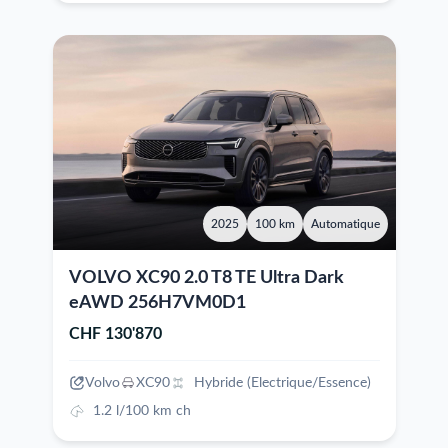
2025
100 km
Automatique
VOLVO XC90 2.0 T8 TE Ultra Dark
eAWD 256H7VM0D1
CHF 130'870
Volvo
XC90
Hybride (Electrique/Essence)
1.2 l/100 km ch