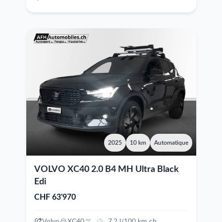
2025
10 km
Automatique
VOLVO XC40 2.0 B4 MH Ultra Black
Edi
CHF 63'970
Volvo
XC40
7.2 l/100 km ch