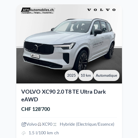
2025
10 km
Automatique
VOLVO XC90 2.0 T8 TE Ultra Dark
eAWD
CHF 128'700
Volvo
XC90
Hybride (Electrique/Essence)
1.5 l/100 km ch