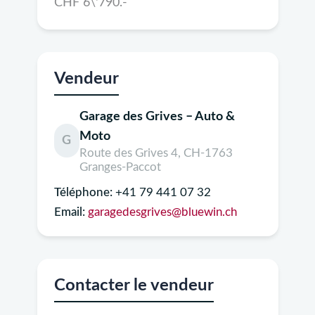
CHF 6\'790.-
Vendeur
Garage des Grives – Auto &
Moto
G
Route des Grives 4, CH-1763
Granges-Paccot
Téléphone:
+41 79 441 07 32
Email:
garagedesgrives@bluewin.ch
Contacter le vendeur