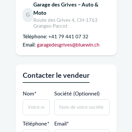
Garage des Grives – Auto &
Moto
G
Route des Grives 4, CH-1763
Granges-Paccot
Téléphone:
+41 79 441 07 32
Email:
garagedesgrives@bluewin.ch
Contacter le vendeur
Nom*
Société (Optionnel)
Téléphone*
Email*